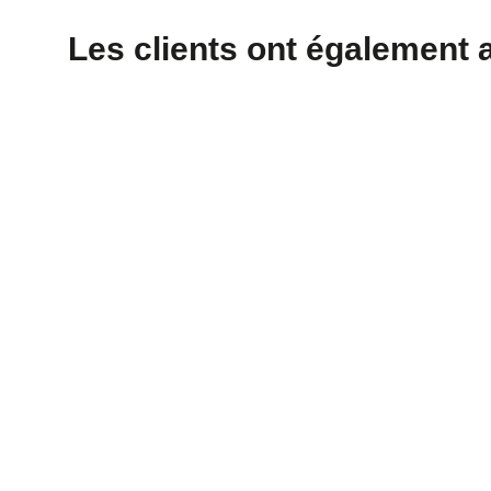
Les clients ont également 
Boîte métallique ronde
à soudure latérale
dorée, rouge,
argentée, doré rose ou