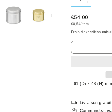
−
+
Prix
€54,00
régulier
€0,54
/
item
Frais d'expédition
calcul
Livraison gratu
Commandez avan