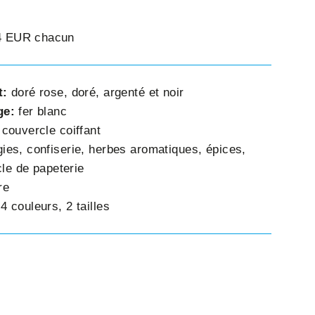
54 EUR chacun
t:
doré rose, doré, argenté et noir
ge:
fer blanc
:
couvercle coiffant
ies, confiserie, herbes aromatiques, épices,
cle de papeterie
re
:
4 couleurs, 2 tailles