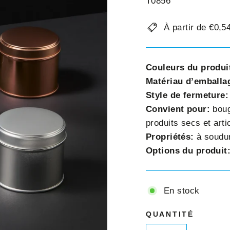
□
T0856
À partir de €0,
Couleurs du produi
Matériau d’emballa
Style de fermeture
Convient pour:
boug
produits secs et arti
Propriétés:
à soudu
Options du produit
En stock
QUANTITÉ