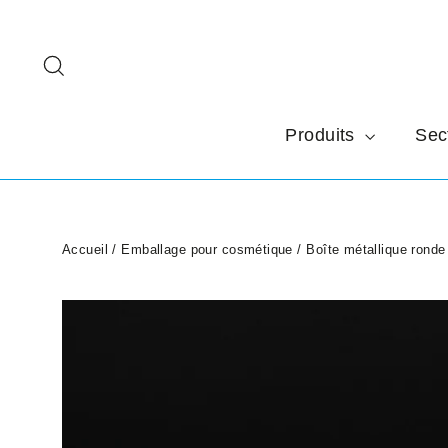
Passer
au
Rechercher
contenu
Produits
Sec
Accueil
/
Emballage pour cosmétique
/
Boîte métallique ronde 