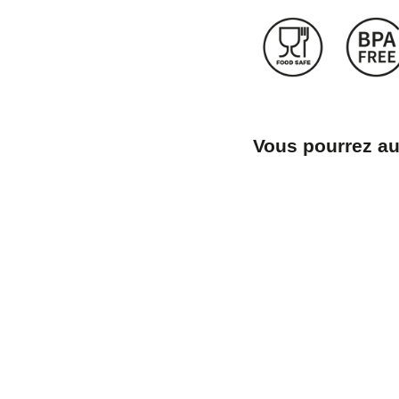
Vous pourrez au
Boîte
métalli
ronde
à
soudur
latérale
dorée,
rouge,