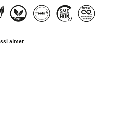
ssi aimer
que
e