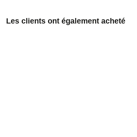
Les clients ont également acheté
Boîtes métalliques rondes sans
soudure avec couvercle coiffant