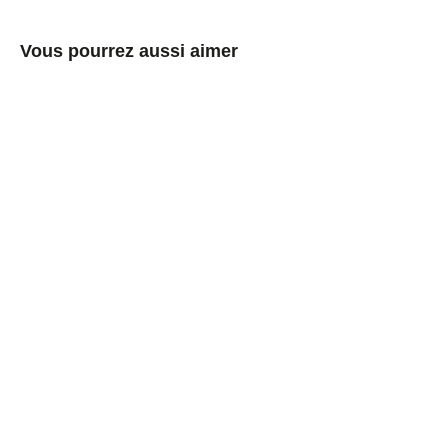
Vous pourrez aussi aimer
Boîtes
métalliques
rondes
sans
soudure
avec
couvercle
coiffant
solide
€0,64/item