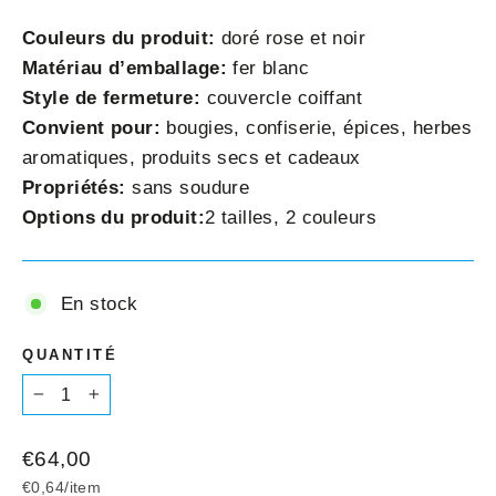
Couleurs du produit:
doré rose et noir
Matériau d’emballage:
fer blanc
Style de fermeture:
couvercle coiffant
Convient pour:
bougies, confiserie, épices, herbes
aromatiques, produits secs et cadeaux
Propriétés:
sans soudure
Options du produit:
2 tailles, 2 couleurs
En stock
QUANTITÉ
−
+
Prix
€64,00
régulier
€0,64
/
item