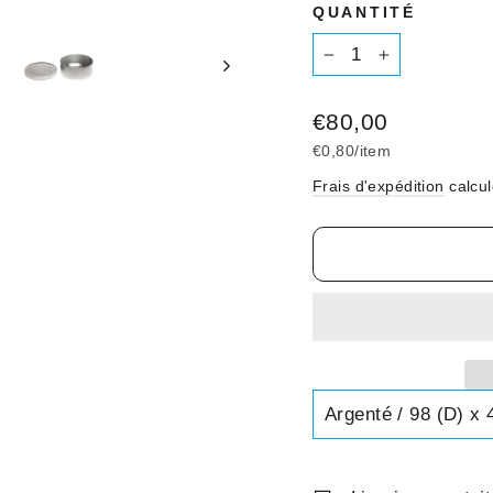
QUANTITÉ
−
+
Prix
€80,00
régulier
€0,80
/
item
Frais d'expédition
calcul