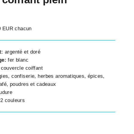
80 EUR chacun
t:
argenté et doré
ge:
fer blanc
:
couvercle coiffant
ies, confiserie, herbes aromatiques, épices,
café, poudres et cadeaux
udure
:
2 couleurs