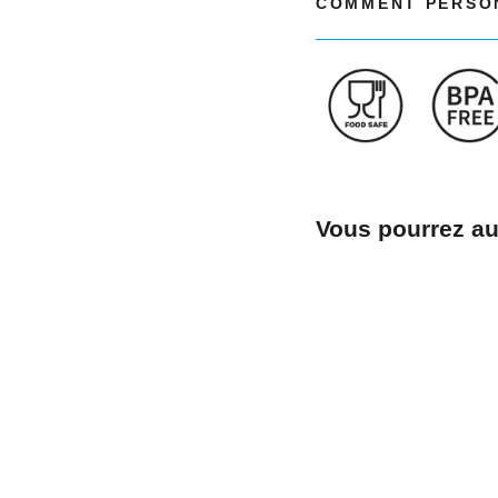
COMMENT PERSON
Vous pourrez au
Boîtes
métalli
rondes
argenté
et
dorées,
sans