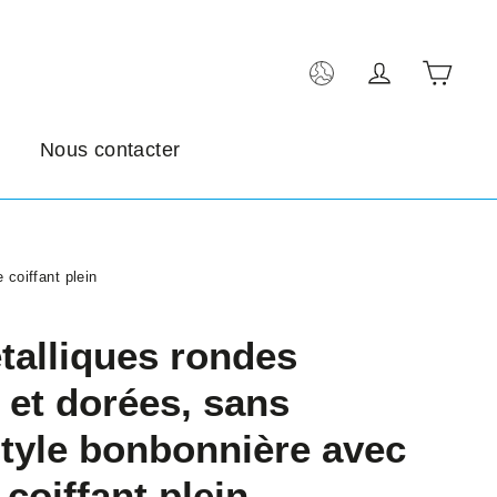
Pani
Se connect
Nous contacter
coiffant plein
talliques rondes
 et dorées, sans
tyle bonbonnière avec
coiffant plein