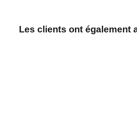
Les clients ont également 
Boîtes métalliques
rondes argentées et