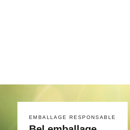
dorées, sans soudure
style bonbonnière avec
couvercle coiffant plein
€0,80/item
EMBALLAGE RESPONSABLE
Bel emballage,