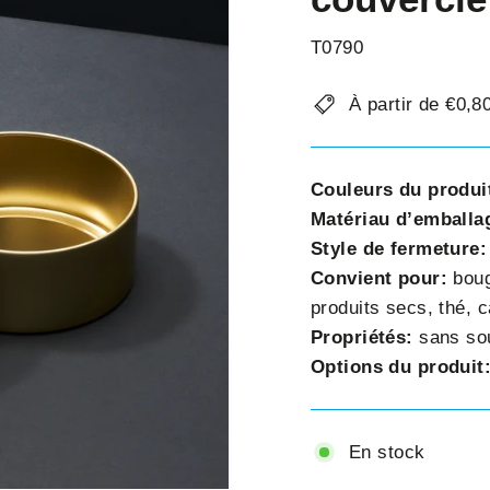
□
T0790
À partir de €0,
Couleurs du produi
Matériau d’emballa
Style de fermeture
Convient pour:
boug
produits secs, thé, 
Propriétés:
sans so
Options du produit
En stock