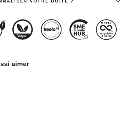
NALISER VOTRE BOÎTE ?
ssi aimer
ques
es