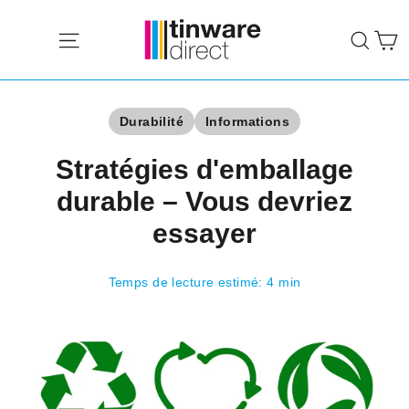
Passer
P
au
Navigation
Rech
contenu
Durabilité
Informations
Stratégies d'emballage
durable – Vous devriez
essayer
Temps de lecture estimé: 4 min