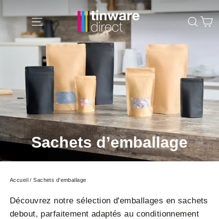
Passer
P
au
Navigation
Rech
contenu
Sachets d’emballage
Accueil
/
Sachets d’emballage
Découvrez notre sélection d'emballages en sachets
debout, parfaitement adaptés au conditionnement