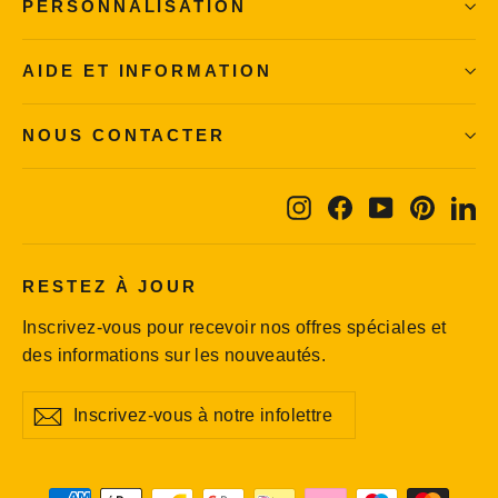
PERSONNALISATION
AIDE ET INFORMATION
NOUS CONTACTER
Instagram
Facebook
YouTube
Pintere
Li
RESTEZ À JOUR
Inscrivez-vous pour recevoir nos offres spéciales et
des informations sur les nouveautés.
Inscrivez-
S'inscrire
S'inscrire
vous
à
notre