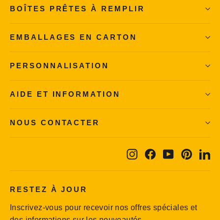
BOÎTES PRÊTES À REMPLIR
EMBALLAGES EN CARTON
PERSONNALISATION
AIDE ET INFORMATION
NOUS CONTACTER
Instagram
Facebook
YouTube
Pintere
Li
RESTEZ À JOUR
Inscrivez-vous pour recevoir nos offres spéciales et
des informations sur les nouveautés.