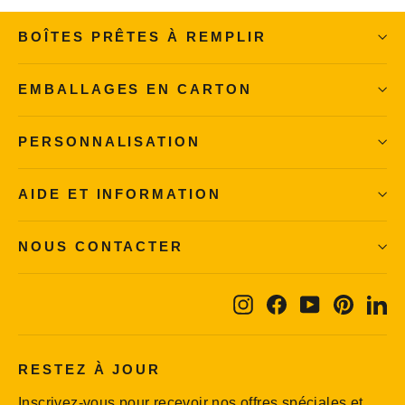
BOÎTES PRÊTES À REMPLIR
EMBALLAGES EN CARTON
PERSONNALISATION
AIDE ET INFORMATION
NOUS CONTACTER
Instagram
Facebook
YouTube
Pintere
Li
RESTEZ À JOUR
Inscrivez-vous pour recevoir nos offres spéciales et