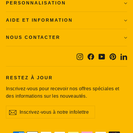
PERSONNALISATION
AIDE ET INFORMATION
NOUS CONTACTER
Instagram
Facebook
YouTube
Pintere
Li
RESTEZ À JOUR
Inscrivez-vous pour recevoir nos offres spéciales et
des informations sur les nouveautés.
Inscrivez-
S'inscrire
S'inscrire
vous
à
notre