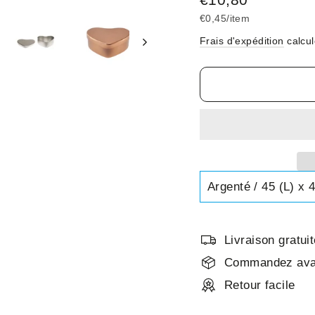
régulier
€0,45
/
item
Frais d'expédition
calcul
Livraison gratu
Commandez avan
Retour facile