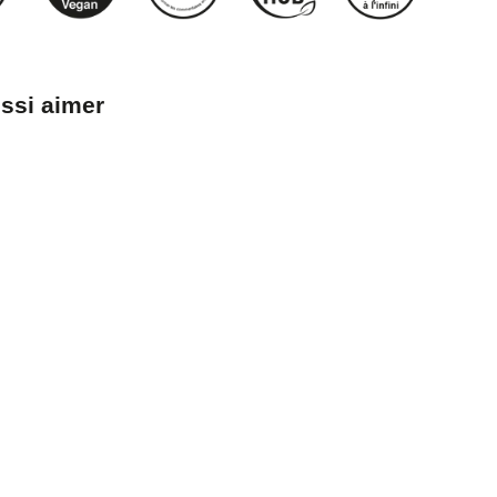
ssi aimer
ques