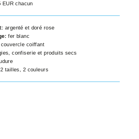
45 EUR chacun
t:
argenté et doré rose
ge:
fer blanc
:
couvercle coiffant
ies, confiserie et produits secs
udure
:
2 tailles, 2 couleurs