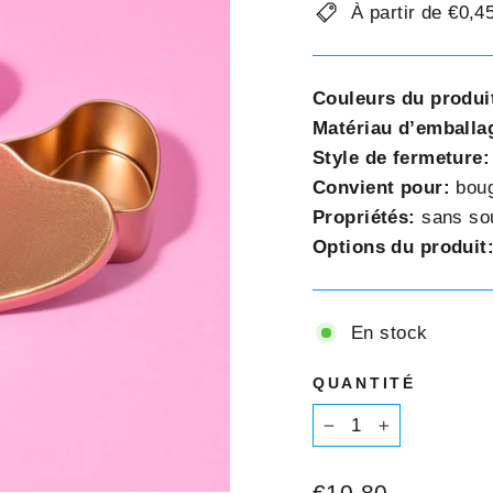
□
À partir de €0,
Couleurs du produi
Matériau d’emballa
Style de fermeture
Convient pour:
boug
Propriétés:
sans so
Options du produit
En stock
QUANTITÉ
−
+
Prix
€10,80