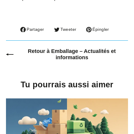
Partager
Tweeter
Épingler
Partager
Tweeter
Épingler
sur
sur
sur
Facebook
Twitter
Pinterest
Retour à Emballage – Actualités et
informations
Tu pourrais aussi aimer