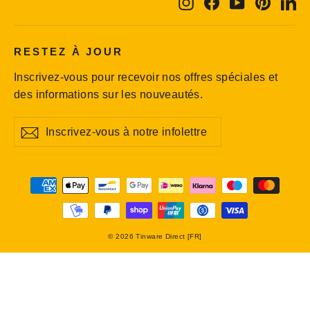
Instagram
Facebook
YouTube
Pintere
Li
RESTEZ À JOUR
Inscrivez-vous pour recevoir nos offres spéciales et
des informations sur les nouveautés.
Inscrivez-
S'inscrire
S'inscrire
vous
à
notre
infolettre
© 2026 Tinware Direct [FR]