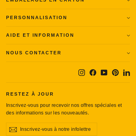
EMBALLAGES EN CARTON
PERSONNALISATION
AIDE ET INFORMATION
NOUS CONTACTER
Instagram
Facebook
YouTube
Pintere
Li
RESTEZ À JOUR
Inscrivez-vous pour recevoir nos offres spéciales et
des informations sur les nouveautés.
Inscrivez-
S'inscrire
S'inscrire
vous