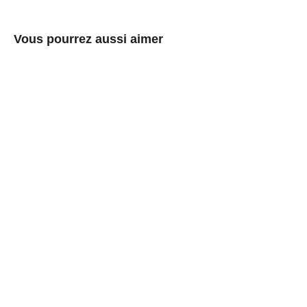
Vous pourrez aussi aimer
Boîtes
métalliques
rondes
blanches
ou
dorées
sans
soudure
avec
couvercle
coiffant
à
fenêtre
€0,65/item