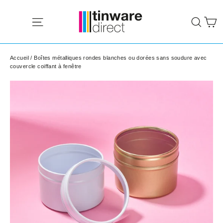
Passer
P
au
Navigation
Rech
contenu
Accueil
/
Boîtes métalliques rondes blanches ou dorées sans soudure avec
couvercle coiffant à fenêtre