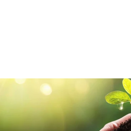
Boîtes métalliques rondes
blanches ou dorées sans soudure
avec couvercle coiffant à fenêtre
€0,65/item