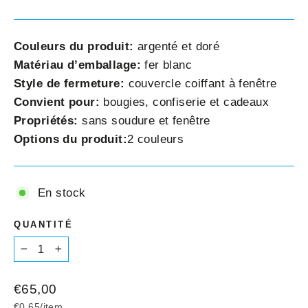
Couleurs du produit:
argenté et doré
Matériau d’emballage:
fer blanc
Style de fermeture:
couvercle coiffant à fenêtre
Convient pour:
bougies, confiserie et cadeaux
Propriétés:
sans soudure et fenêtre
Options du produit:
2 couleurs
En stock
QUANTITÉ
−
+
Prix
€65,00
régulier
€0,65
/
item