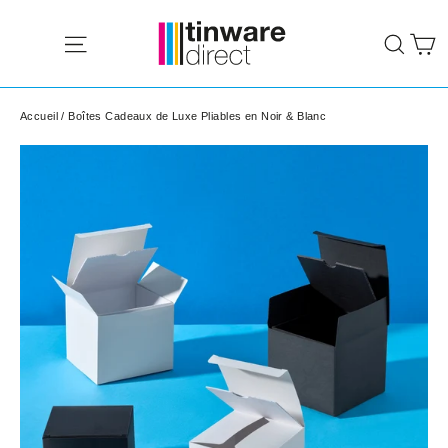
Passer
P
au
Navigation
Rech
contenu
Accueil
/
Boîtes Cadeaux de Luxe Pliables en Noir & Blanc