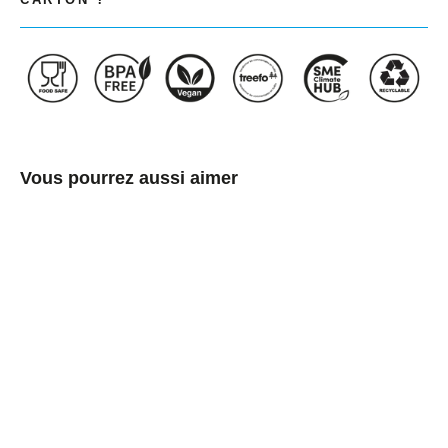
Vous pourrez aussi aimer
Boîtes
Cadeaux
de
Luxe
Pliables
en
Noir
&
Blanc