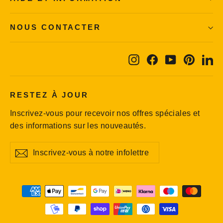
NOUS CONTACTER
Instagram
Facebook
YouTube
Pintere
Li
RESTEZ À JOUR
Inscrivez-vous pour recevoir nos offres spéciales et
des informations sur les nouveautés.
Inscrivez-
S'inscrire
S'inscrire
vous
à
notre
infolettre