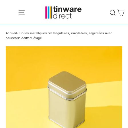
Passer
P
au
Navigation
Rech
contenu
Accueil
/
Boîtes métalliques rectangulaires, empilables, argentées avec
couvercle coiffant étagé