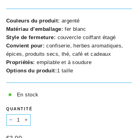
Couleurs du produit:
argenté
Matériau d’emballage:
fer blanc
Style de fermeture:
couvercle coiffant étagé
Convient pour:
confiserie, herbes aromatiques,
épices, produits secs, thé, café et cadeaux
Propriétés:
empilable et à soudure
Options du produit:
1 taille
En stock
QUANTITÉ
−
+
Prix
€3,00