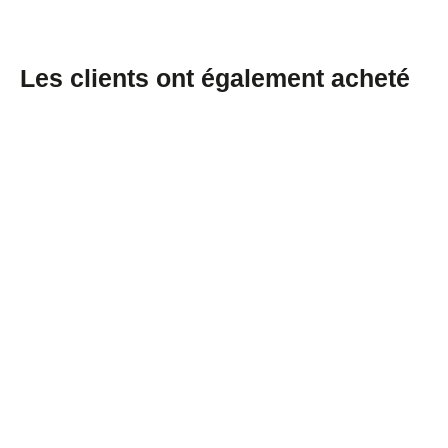
Les clients ont également acheté
Boîtes métalliques rectangulaires,
empilables, argentées avec