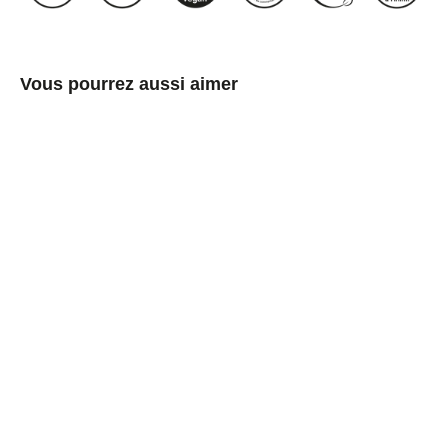
Vous pourrez aussi aimer
Boîtes
métalliques
rectangulaires,
empilables,
argentées
avec
couvercle
coiffant
étagé
€3,00/item