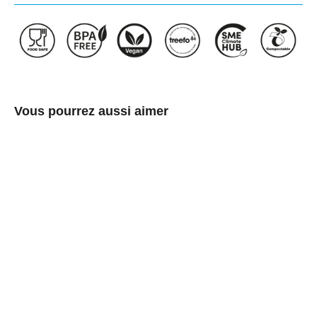
Vous pourrez aussi aimer
Pochette
debout
avec
fenêtre
€0,14/item