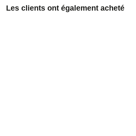
Les clients ont également acheté
Pochette debout avec fenêtre
€0,14/item