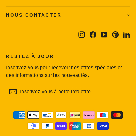
NOUS CONTACTER
Instagram
Facebook
YouTube
Pintere
Li
RESTEZ À JOUR
Inscrivez-vous pour recevoir nos offres spéciales et
des informations sur les nouveautés.
Inscrivez-
S'inscrire
S'inscrire
vous
à
notre
infolettre