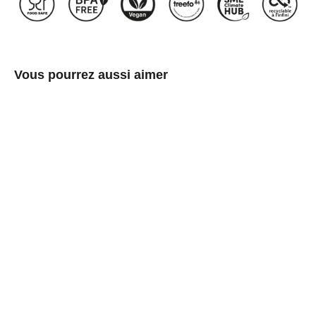
Vous pourrez aussi aimer
Boîte
métallique
ronde
à
soudure
latérale
dorée,
rouge,
argentée,
doré
rose
ou