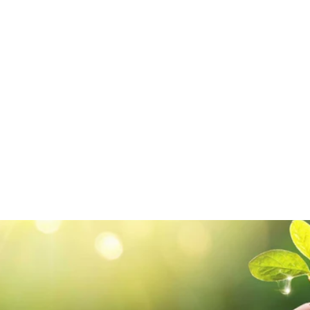
Boîte métallique ronde à soudure
latérale dorée, rouge, argentée,
doré rose ou noire
€0,54/item